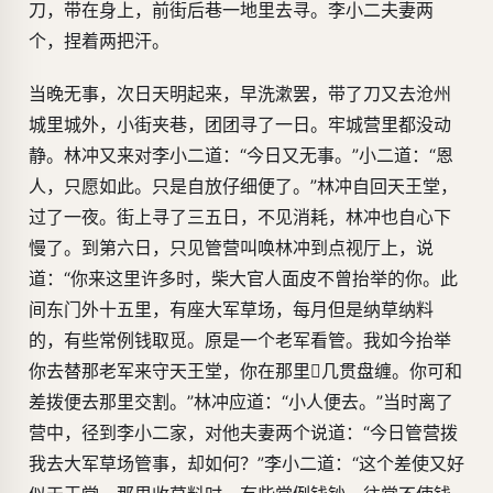
刀，带在身上，前街后巷一地里去寻。李小二夫妻两
个，捏着两把汗。
当晚无事，次日天明起来，早洗漱罢，带了刀又去沧州
城里城外，小街夹巷，团团寻了一日。牢城营里都没动
静。林冲又来对李小二道：“今日又无事。”小二道：“恩
人，只愿如此。只是自放仔细便了。”林冲自回天王堂，
过了一夜。街上寻了三五日，不见消耗，林冲也自心下
慢了。到第六日，只见管营叫唤林冲到点视厅上，说
道：“你来这里许多时，柴大官人面皮不曾抬举的你。此
间东门外十五里，有座大军草场，每月但是纳草纳料
的，有些常例钱取觅。原是一个老军看管。我如今抬举
你去替那老军来守天王堂，你在那里几贯盘缠。你可和
差拨便去那里交割。”林冲应道：“小人便去。”当时离了
营中，径到李小二家，对他夫妻两个说道：“今日管营拨
我去大军草场管事，却如何？”李小二道：“这个差使又好