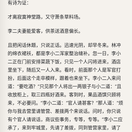
有诗为证：
才离寂寞神堂路，又守萧条草料场。
李二夫妻能爱客，供茶送酒意偏长。
且把闲话休题，只说正话。迅速光阴，却早冬来。林冲
的绵衣裙袄，都是李小二浑家整治缝补。忽一日，李小
二正在门前安排菜蔬下饭，只见一个人闪将进来，酒店
里坐下，随后又一人入来。看时，前面那个人是军官打
扮，后面这个走卒模样，跟着也来坐下。李小二入来问
道：“要吃酒？”只见那个人将出一两银子与小二道：“且
收放柜上，取三四瓶好酒来。客到时，果品酒馔只顾将
来，不必要问。”李小二道：“官人请甚客？”那人道：“烦
你与我去营里请管营、差拨两个来说话。问时，你只说
有个官人请说话，商议些事务，专等，专等。”李小二应
承了，来到牢城里，先请了差拨，同到管营家里，请了