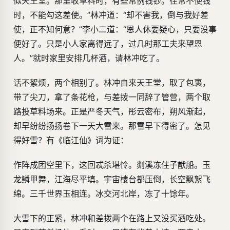
似天王堂。那里收草料时，有些常例钱钞。往常不使钱
时，不能勾这差使。”林冲道：“却不害我，倒与我好差
使，正不知何意？”李小二道：“恩人休要疑心，只要没事
便好了。只是小人家离得远了，过几时那工夫来望恩
人。”就时家里安排几杯酒，请林冲吃了。
话不絮烦，两个相别了。林冲自来天王堂，取了包裹，
带了尖刀，拿了条花枪，与差拨一同辞了管营，两个取
路投草料场来。正是严冬天气，彤云密布，朔风渐起，
却早纷纷扬扬卷下一天大雪来。那雪早下得密了。怎见
得好雪？有《临江仙》词为证：
作阵成团空里下，这回忒杀堪怜。剡溪冻住子猷船。玉
龙鳞甲舞，江海尽平填。宇宙楼台都压倒，长空飘絮飞
绵。三千世界玉相连。冰交河北岸，冻了十馀年。
大雪下的正紧，林冲和差拨两个在路上又没买酒吃处。