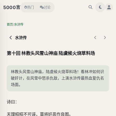
言
5000
热门
讨论
/
首页
水浒传
水浒传
第十回 林教头风雪山神庙 陆虞候火烧草料场
林教头风雪山神庙，陆虞候火烧草料场！看林冲如何识
破奸计，在风雪中怒杀仇敌，上演水浒传最热血复仇名
场面。
诗曰：
天理昭昭不可诬，莫将奸恶作良图。