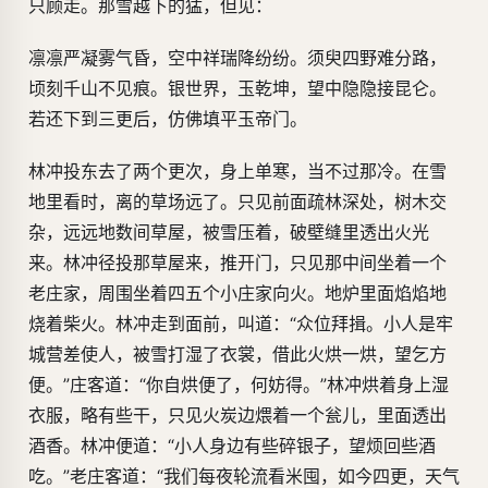
只顾走。那雪越下的猛，但见：
凛凛严凝雾气昏，空中祥瑞降纷纷。须臾四野难分路，
顷刻千山不见痕。银世界，玉乾坤，望中隐隐接昆仑。
若还下到三更后，仿佛填平玉帝门。
林冲投东去了两个更次，身上单寒，当不过那冷。在雪
地里看时，离的草场远了。只见前面疏林深处，树木交
杂，远远地数间草屋，被雪压着，破壁缝里透出火光
来。林冲径投那草屋来，推开门，只见那中间坐着一个
老庄家，周围坐着四五个小庄家向火。地炉里面焰焰地
烧着柴火。林冲走到面前，叫道：“众位拜揖。小人是牢
城营差使人，被雪打湿了衣裳，借此火烘一烘，望乞方
便。”庄客道：“你自烘便了，何妨得。”林冲烘着身上湿
衣服，略有些干，只见火炭边煨着一个瓮儿，里面透出
酒香。林冲便道：“小人身边有些碎银子，望烦回些酒
吃。”老庄客道：“我们每夜轮流看米囤，如今四更，天气