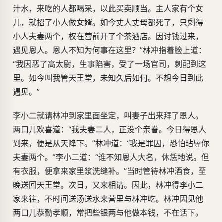
汁水，来吃的人都喝采，以此买卖顺当。主人家有个女
儿，就招了小人做女婿。如今丈人丈母都死了，只剩得
小人夫妻两个，权在营前开了个茶酒店。因讨钱过来，
遇见恩人。恩人不知为何事在这里？”林冲指着脸上道：
“我因恶了高太尉，生事陷害，受了一场官司，刺配到这
里。如今叫我管天王堂，未知久后如何。不想今日到此
遇见。”
李小二就请林冲到家里面坐定，叫妻子出来拜了恩人。
两口儿欢喜道：“我夫妻二人，正没个亲眷。今日得恩人
到来，便是从天降下。”林冲道：“我是罪囚，恐怕玷辱你
夫妻两个。”李小二道：“谁不知恩人大名，休恁地说。但
有衣服，便拿来家里浆洗缝补。”当时管待林冲酒食，至
晚送回天王堂。次日，又来相请。因此，林冲得李小二
家来往，不时间送汤送水来营里与林冲吃。林冲因见他
两口儿恭勤孝顺，常把些银两与他做本钱，不在话下。