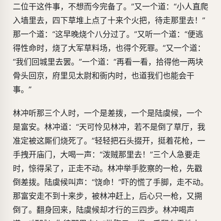
二位干这件事，不想而今完备了。”又一个道：“小人直爬
入墙里去，四下草堆上点了十来个火把，待走那里去！”
那一个道：“这早晚烧个八分过了。”又听一个道：“便逃
得性命时，烧了大军草料场，也得个死罪。”又一个道：
“我们回城里去罢。”一个道：“再看一看，拾得他一两块
骨头回京，府里见太尉和衙内时，也道我们也能会干
事。”
林冲听那三个人时，一个是差拨，一个是陆虞候，一个
是富安。林冲道：“天可怜见林冲，若不是倒了草厅，我
准定被这厮们烧死了。”轻轻把石头掇开，挺着花枪，一
手拽开庙门，大喝一声：“泼贼那里去！”三个人急要走
时，惊得呆了，正走不动。林冲举手肐察的一枪，先戳
倒差拨。陆虞候叫声：“饶命！”吓的慌了手脚，走不动。
那富安走不到十来步，被林冲赶上，后心只一枪，又搠
倒了。翻身回来，陆虞候却才行的三四步。林冲喝声