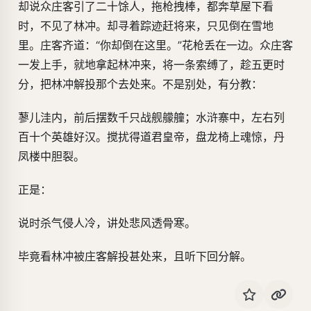
却说众庄客引了二十馀人，拖枪拽棒，都奔草屋下看
时，不见了林冲。却寻着踪迹赶将来，只见倒在雪地
里。庄客齐道：“你却倒在这里。”花枪丢在一边。众庄客
一发上手，就地拿起林冲来，将一条索缚了，趁五更时
分，把林冲解投那个去处来。不是别处，有分教：
蓼儿洼内，前后摆数千只战舰艨艟；水浒寨中，左右列
百十个英雄好汉。搅扰得道君皇帝，盘龙椅上魂惊，丹
凤楼中胆裂。
正是：
说时杀气侵人冷，讲处悲风透骨寒。
毕竟看林冲被庄客解投甚处来，且听下回分解。