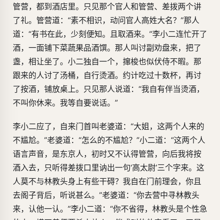
管营，都到酒店里。只见那个官人和管营、差拨两个讲
了礼。管营道：“素不相识，动问官人高姓大名？”那人
道：“有书在此，少刻便知。且取酒来。”李小二连忙开了
酒，一面铺下菜蔬果品酒馔。那人叫讨副劝盘来，把了
盏，相让坐了。小二独自一个，撺梭也似伏侍不暇。那
跟来的人讨了汤桶，自行烫酒。约计吃过十数杯，再讨
了按酒，铺放桌上。只见那人说道：“我自有伴当烫酒，
不叫你休来。我等自要说话。”
李小二应了，自来门首叫老婆道：“大姐，这两个人来的
不尴尬。”老婆道：“怎么的不尴尬？”小二道：“这两个人
语言声音，是东京人，初时又不认得管营，向后我将按
酒入去，只听得差拨口里讷出一句‘高太尉’三个字来。这
人莫不与林教头身上有些干碍？我自在门前理会，你且
去阁子背后，听说甚么。”老婆道：“你去营中寻林教头
来，认他一认。”李小二道：“你不省得，林教头是个性急