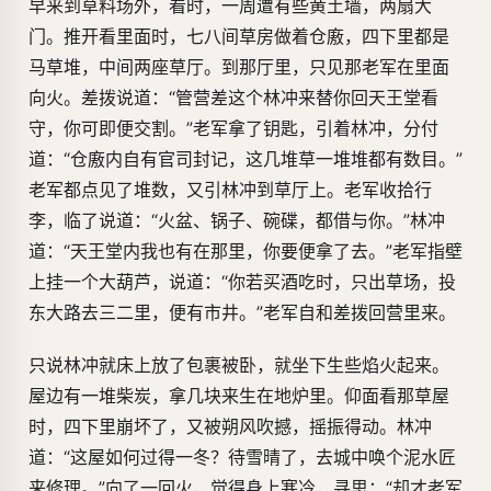
早来到草料场外，看时，一周遭有些黄土墙，两扇大
门。推开看里面时，七八间草房做着仓廒，四下里都是
马草堆，中间两座草厅。到那厅里，只见那老军在里面
向火。差拨说道：“管营差这个林冲来替你回天王堂看
守，你可即便交割。”老军拿了钥匙，引着林冲，分付
道：“仓廒内自有官司封记，这几堆草一堆堆都有数目。”
老军都点见了堆数，又引林冲到草厅上。老军收拾行
李，临了说道：“火盆、锅子、碗碟，都借与你。”林冲
道：“天王堂内我也有在那里，你要便拿了去。”老军指壁
上挂一个大葫芦，说道：“你若买酒吃时，只出草场，投
东大路去三二里，便有市井。”老军自和差拨回营里来。
只说林冲就床上放了包裹被卧，就坐下生些焰火起来。
屋边有一堆柴炭，拿几块来生在地炉里。仰面看那草屋
时，四下里崩坏了，又被朔风吹撼，摇振得动。林冲
道：“这屋如何过得一冬？待雪晴了，去城中唤个泥水匠
来修理。”向了一回火，觉得身上寒冷，寻思：“却才老军