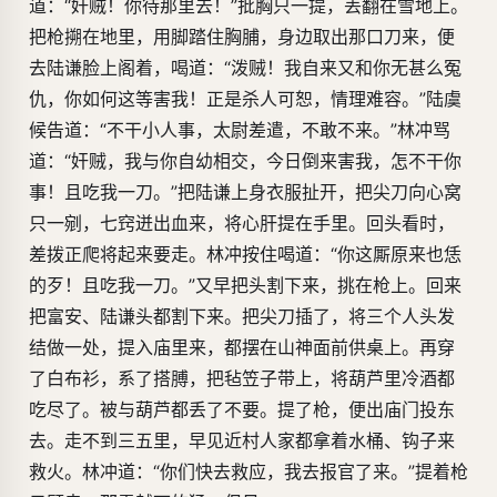
道：“奸贼！你待那里去！”批胸只一提，丢翻在雪地上。
把枪搠在地里，用脚踏住胸脯，身边取出那口刀来，便
去陆谦脸上阁着，喝道：“泼贼！我自来又和你无甚么冤
仇，你如何这等害我！正是杀人可恕，情理难容。”陆虞
候告道：“不干小人事，太尉差遣，不敢不来。”林冲骂
道：“奸贼，我与你自幼相交，今日倒来害我，怎不干你
事！且吃我一刀。”把陆谦上身衣服扯开，把尖刀向心窝
只一剜，七窍迸出血来，将心肝提在手里。回头看时，
差拨正爬将起来要走。林冲按住喝道：“你这厮原来也恁
的歹！且吃我一刀。”又早把头割下来，挑在枪上。回来
把富安、陆谦头都割下来。把尖刀插了，将三个人头发
结做一处，提入庙里来，都摆在山神面前供桌上。再穿
了白布衫，系了搭膊，把毡笠子带上，将葫芦里冷酒都
吃尽了。被与葫芦都丢了不要。提了枪，便出庙门投东
去。走不到三五里，早见近村人家都拿着水桶、钩子来
救火。林冲道：“你们快去救应，我去报官了来。”提着枪