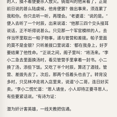
的人，摸不着便要杀人放火。倘或叫的他来看了，正是
前日说的甚么陆虞候，他肯便罢？做出事来，须连累了
我和你。你只去听一听，再理会。”老婆道：“说的是。”
便入去听了一个时辰，出来说道：“他那三四个交头接耳
说话，正不听得说甚么。只见那一个军官模样的人，去
伴当怀里取出一帕子物事，递与管营和差拨。帕子里面
的莫不是金银？只听差拨口里说道：‘都在我身上，好歹
要结果了他性命。’”正说之间，阁子里叫：“将汤来。”李
小二急去里面换汤时，看见管营手里拿着一封书。小二
换了汤，添些下饭。又吃了半个时辰，算还了酒钱，管
营、差拨先去了。次后，那两个低着头也去了。转背没
多时，只见林冲走将入店里来，说道“小二哥，连日好买
卖。”李小二慌忙道：“恩人请坐，小人却待正要寻恩人，
有些要紧话说。”有诗为证：
潜为奸计害英雄，一线天教把信通。