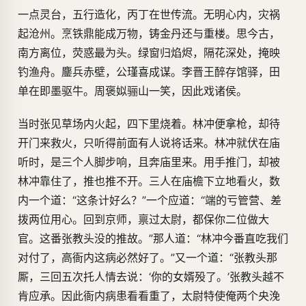
一点灵台，五行造化，丙丁在世传流。无明心内，灾祸
起沧州。烹铁鼎能成万物，铸金丹还与重楼。思今古，
南方离位，荧惑最为头。绿窗归焰烬，隔花深处，掩映
钓渔舟。鏖兵赤壁，公瑾喜成谋。李晋王醉存馆驿，田
单在即墨驱牛。周褒姒骊山一笑，因此戏诸侯。
当时张见草场内火起，四下里烧着。林冲便拿枪，却待
开门来救火，只听得前面有人说将话来。林冲就伏在庙
听时，是三个人脚步响，且奔庙里来。用手推门，却被
林冲靠住了，推也推不开。三人在庙檐下立地看火，数
内一个道：“这条计好么？”一个应道：“端的亏管营、差
拨两位用心。回到京师，禀过太尉，都保你二位做大
官。这番张教头没的推故。”那人道：“林冲今番直吃我们
对付了，高衙内这病必然好了。”又一个道：“张教头那
厮，三回五次托人情去说：‘你的女婿殁了。’张教头越不
肯应承。因此衙内病患看看重了，太尉特使俺两个央浼