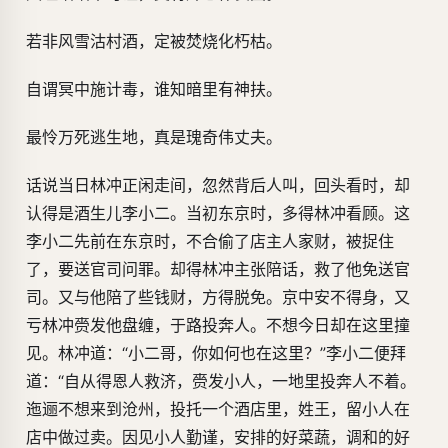
若非风雪沽村酒，定被焚烧化朽枯。
自谓冥中施计毒，谁知暗里有神扶。
最怜万死逃生地，真是瑰奇伟丈夫。
话说当日林冲正闲走间，忽然背后人叫，回头看时，却
认得是酒生儿李小二。当初东京时，多得林冲看顾。这
李小二先前在东京时，不合偷了店主人家财，被捉住
了，要送官司问罪。却得林冲主张陪话，救了他免送官
司。又与他陪了些钱财，方得脱免。京中安不得身，又
亏林冲赍发他盘缠，于路投奔人。不想今日却在这里撞
见。林冲道：“小二哥，你如何也在这里？”李小二便拜
道：“自从得恩人救济，赍发小人，一地里投奔人不着。
迤逦不想来到沧州，投托一个酒店里，姓王，留小人在
店中做过卖。因见小人勤谨，安排的好菜蔬，调和的好