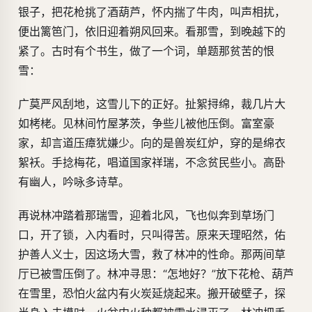
银子，把花枪挑了酒葫芦，怀内揣了牛肉，叫声相扰，
便出篱笆门，依旧迎着朔风回来。看那雪，到晚越下的
紧了。古时有个书生，做了一个词，单题那贫苦的恨
雪：
广莫严风刮地，这雪儿下的正好。扯絮挦绵，裁几片大
如栲栳。见林间竹屋茅茨，争些儿被他压倒。富室豪
家，却言道压瘴犹嫌少。向的是兽炭红炉，穿的是绵衣
絮袄。手捻梅花，唱道国家祥瑞，不念贫民些小。高卧
有幽人，吟咏多诗草。
再说林冲踏着那瑞雪，迎着北风，飞也似奔到草场门
口，开了锁，入内看时，只叫得苦。原来天理昭然，佑
护善人义士，因这场大雪，救了林冲的性命。那两间草
厅已被雪压倒了。林冲寻思：“怎地好？”放下花枪、葫芦
在雪里，恐怕火盆内有火炭延烧起来。搬开破壁子，探