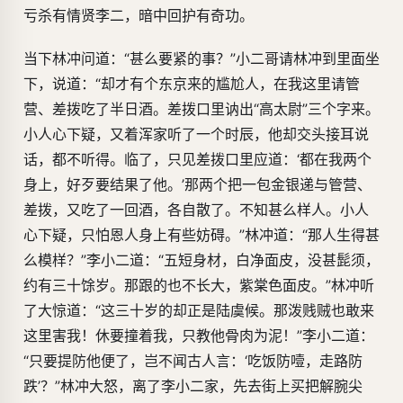
亏杀有情贤李二，暗中回护有奇功。
当下林冲问道：“甚么要紧的事？”小二哥请林冲到里面坐
下，说道：“却才有个东京来的尴尬人，在我这里请管
营、差拨吃了半日酒。差拨口里讷出“高太尉”三个字来。
小人心下疑，又着浑家听了一个时辰，他却交头接耳说
话，都不听得。临了，只见差拨口里应道：‘都在我两个
身上，好歹要结果了他。’那两个把一包金银递与管营、
差拨，又吃了一回酒，各自散了。不知甚么样人。小人
心下疑，只怕恩人身上有些妨碍。”林冲道：“那人生得甚
么模样？”李小二道：“五短身材，白净面皮，没甚髭须，
约有三十馀岁。那跟的也不长大，紫棠色面皮。”林冲听
了大惊道：“这三十岁的却正是陆虞候。那泼贱贼也敢来
这里害我！休要撞着我，只教他骨肉为泥！”李小二道：
“只要提防他便了，岂不闻古人言：‘吃饭防噎，走路防
跌’？”林冲大怒，离了李小二家，先去街上买把解腕尖