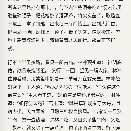
所说五里路外有那市井，何不去沽些酒来吃？”便去包里
取些碎银子，把花枪挑了酒葫芦，将火炭盖了，取毡笠
子戴上，拿了钥匙，出来把草厅门拽上。出到大门首，
把两扇草场门反拽上，锁了。带了钥匙，信步投东。雪
地里踏着碎琼乱玉，迤逦背着北风而行。那雪正下得
紧。
行不上半里多路，看见一所古庙。林冲顶礼道：“神明庇
佑，改日来烧钱纸。”又行了一回，望见一簇人家。林冲
住脚看时，见篱笆中挑着一个草帚儿在露天里。林冲径
到店里，主人道：“客人那里来？”林冲道：“你认得这个
葫芦么？”主人看了道：“这葫芦是草料场老军的。”林冲
道：“如何便认的？”店主道：“既是草料场看守大哥，且
请少坐。天气寒冷，且酌三杯权当接风。”店家切一盘熟
牛肉，烫一壶热酒，请林冲吃。又自买了些牛肉，又吃
了数杯。就又买了一葫芦酒，包了那两块牛肉，留下碎