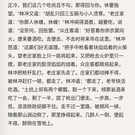
正冷，我们这几个吃尚且不勾，那得回与你。休要指
望。”林冲又道：“胡乱只回三五碗与小人烫寒。”老庄家
道：“你那人休缠，休缠！”林冲闻得酒香，越要吃，说
道：“没奈何，回些罢。”众庄客道：“好意着你烘衣裳向
火，便来要酒吃。去便去，不去时将来吊在这里。”林冲
怒道：“这厮们好无道理。”把手中枪看着块焰焰着的火柴
头，望老庄家脸上只一挑将起来，又把枪去火炉里只一
搅，那老庄家的髭须焰焰的烧着。众庄客都跳将起来，
林冲把枪杆乱打。老庄家先走了。庄家们都动掸不得，
被林冲赶打一顿，都走了。林冲道：“都走了，老爷快活
吃酒。”土炕上却有两个椰瓢，取一个下来，倾那瓮酒来
吃了一会，剩了一半，提了枪出门便走。一步高，一步
低，浪浪跄跄捉脚不住。走不过一里路，被朔风一掉，
随着那山涧边倒了，那里挣得起来。几醉人一倒，便起
不得。醉倒在雪地上。