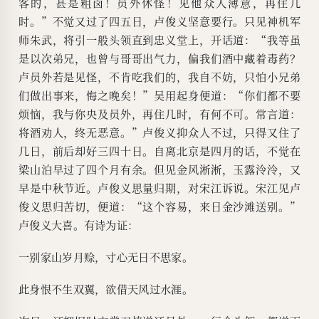
客的，甚是粗卤！员外休怪！见他众人薄意，再住几
时。”不觉又过了四五日，卢俊义坚意要行。只见神机军
师朱武，将引一般头领直到忠义堂上，开话道：“我等虽
是以次弟兄，也曾与哥哥出气力，偏我们酒中藏着毒药？
卢员外若是见怪，不肯吃我们的，我自不妨，只怕小兄弟
们做出事来，悔之晚矣！”吴用起身便道：“你们都不要
烦恼，我与你央及员外，再住几时，有何不可。常言道：
将酒劝人，终无恶意。”卢俊义抑众人不过，只得又住了
几日，前后却好三四十日。自离北京是四月的话，不觉在
梁山泊早过了四个月有余。但见金风淅淅，玉露泠泠，又
早是中秋节近。卢俊义思量归期，对宋江诉说。宋江见卢
俊义思归苦切，便道：“这个容易，来日金沙滩送别。”
卢俊义大喜。有诗为证：
一别家山岁月赊，寸心无日不思家。
此身恨不生双翼，欲借天风过水涯。