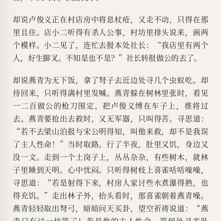
却说卢俊义正在村店房中将息杖疮，又走不动，只得在那
里且住。店小二听得有杀人公事，村坊里排头说来，画两
个模样。小二见了，连忙去报本处社长：“我店里有两个
人，好生脚叉。不知是也不是？”社长转报做公的去了。
却说燕青为无下饭，拿了弩子去近边处寻几个虫蚁吃。却
待回来，只听得满村里发喊。燕青躲在树林里张时，看见
一二百做公的枪刀围定，把卢俊义缚在车子上，推将过
去。燕青要抢出去救时，又无军器，只叫得苦。寻思道：
“若不去梁山泊报与宋公明得知，叫他来救，却不是我误
了主人性命！”当时取路。行了半夜，肚里又饥，身边又
没一文。走到一个土岗子上，丛丛杂杂，有些树木，就林
子里睡到天明。心中忧闷。只听得树枝上喜雀咶咶噪噪，
寻思道：“若是射得下来，村房人家讨些水煮瀑得熟，也
得充饥。”走出林子外，抬头看时，那喜雀朝着燕青噪。
燕青轻轻取出弩弓，暗暗问天买卦，望空祈祷说道：“燕
青只有这一枝箭了！若是救的主人性命，箭到处灵雀坠