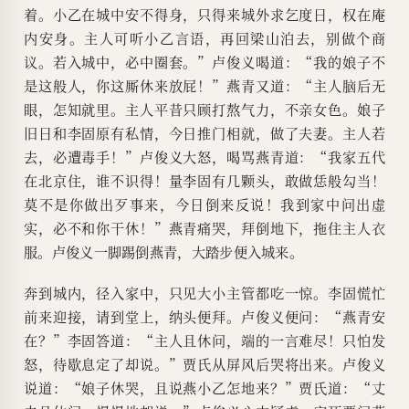
着。小乙在城中安不得身，只得来城外求乞度日，权在庵
内安身。主人可听小乙言语，再回梁山泊去，别做个商
议。若入城中，必中圈套。”卢俊义喝道：“我的娘子不
是这般人，你这厮休来放屁！”燕青又道：“主人脑后无
眼，怎知就里。主人平昔只顾打熬气力，不亲女色。娘子
旧日和李固原有私情，今日推门相就，做了夫妻。主人若
去，必遭毒手！”卢俊义大怒，喝骂燕青道：“我家五代
在北京住，谁不识得！量李固有几颗头，敢做恁般勾当！
莫不是你做出歹事来，今日倒来反说！我到家中问出虚
实，必不和你干休！”燕青痛哭，拜倒地下，拖住主人衣
服。卢俊义一脚踢倒燕青，大踏步便入城来。
奔到城内，径入家中，只见大小主管都吃一惊。李固慌忙
前来迎接，请到堂上，纳头便拜。卢俊义便问：“燕青安
在？”李固答道：“主人且休问，端的一言难尽！只怕发
怒，待歇息定了却说。”贾氏从屏风后哭将出来。卢俊义
说道：“娘子休哭，且说燕小乙怎地来？”贾氏道：“丈