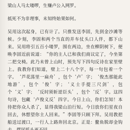
梁山人马太喽啰，生赚卢公入网罗。
抵死不为非理事，未知终始果如何。
吴用这次起身，已有计了。只推发送李固，先到金沙滩等
候。少刻，李固和两个当直的并车仗头口人伴，都下山
来。吴用将引五百小喽罗，围在两边，坐在柳阴树下，便
唤李固近前说道：“你的主人已和我们商议定了，今坐第
二把交椅。此乃未曾上山时，预先写下四句反诗在家里壁
上。我教你们知道，壁上二十八个字，每一句包着一个
字。‘芦花荡里一扁舟’，包个‘卢’字；‘俊杰那能此
地游’，包个‘俊’字；‘义士手提三尺剑’，包
个‘义’字；‘反时须斩逆臣头’，包个‘反’字。这四
句诗，包藏‘卢俊义反’四字。今日上山，你们怎知！本
待把你众人杀了，显得我梁山泊行短。今日放你们星夜自
回去，休想望你主人回来。”李固等只顾下拜。吴用教把
船送过渡口，一行人上路奔回北京。正是：鳌鱼脱却金钩
去，摆尾摇头更不回。