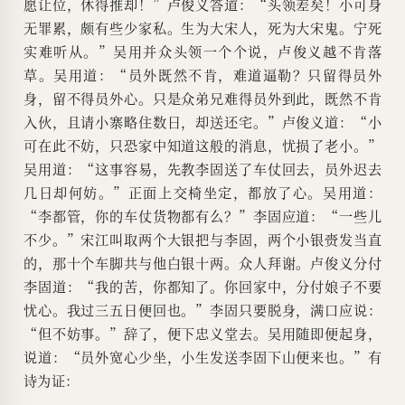
愿让位，休得推却！”卢俊义答道：“头领差矣！小可身
无罪累，颇有些少家私。生为大宋人，死为大宋鬼。宁死
实难听从。”吴用并众头领一个个说，卢俊义越不肯落
草。吴用道：“员外既然不肯，难道逼勒？只留得员外
身，留不得员外心。只是众弟兄难得员外到此，既然不肯
入伙，且请小寨略住数日，却送还宅。”卢俊义道：“小
可在此不妨，只恐家中知道这般的消息，忧损了老小。”
吴用道：“这事容易，先教李固送了车仗回去，员外迟去
几日却何妨。”正面上交椅坐定，都放了心。吴用道：
“李都管，你的车仗货物都有么？”李固应道：“一些儿
不少。”宋江叫取两个大银把与李固，两个小银赍发当直
的，那十个车脚共与他白银十两。众人拜谢。卢俊义分付
李固道：“我的苦，你都知了。你回家中，分付娘子不要
忧心。我过三五日便回也。”李固只要脱身，满口应说：
“但不妨事。”辞了，便下忠义堂去。吴用随即便起身，
说道：“员外宽心少坐，小生发送李固下山便来也。”有
诗为证：