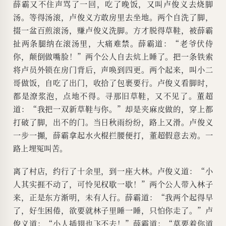
薛霸又不住声骂了一回，吃了晚饭，又叫卢俊义去烧脚
汤。等得汤滚，卢俊义方敢房里去坐地。两个自洗了脚，
掇一盆百煎滚汤，赚卢俊义洗脚。方才脱得草鞋，被薛霸
扯两条腿纳在滚汤里，大痛难禁。薛霸道：“老爷伏侍
你，颠倒做嘴脸！”两个公人自去炕上睡了。把一条铁索
将卢员外锁在房门背后，声唤到四更。两个起来，叫小二
哥做饭，自吃了出门，收拾了包裹要行。卢俊义看脚时，
都是潦浆泡，点地不得。寻那旧草鞋，又不见了。董超
道：“我把一双新草鞋与你。”却是夹麻皮做的，穿上都
打破了脚，出不的门。当日秋雨纷纷，路上又滑。卢俊义
一步一攧，薛霸拿起水火棍拦腰便打，董超假意去劝。一
路上埋冤叫苦。
离了村店，约行了十余里，到一座大林。卢俊义道：“小
人其实捱不动了，可怜见权歇一歇！”两个公人带入林子
来，正是东方渐明，未有人行。薛霸道：“我两个起得早
了，好生困倦，欲要就林子里睡一睡，只怕你走了。”卢
俊义道：“小人插翅也飞不去！”薛霸道：“莫要着你道