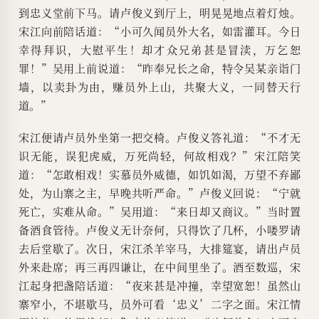
到忠义堂前下马。请卢俊义到厅上，明晃晃地点着灯烛。
宋江向前陪话道：“小可久闻员外大名，如雷灌耳。今日
幸得拜识，大慰平生！却才众兄弟甚是冒渎，万乞恕
罪！”吴用上前说道：“昨奉兄长之命，特令吴某亲诣门
墙，以卖卦为由，赚员外上山，共聚大义，一同替天行
道。”
宋江便请卢员外坐第一把交椅。卢俊义答礼道：“不才无
识无能，误犯虎威，万死尚轻，何故相戏？”宋江陪笑
道：“怎敢相戏！实慕员外威德，如饥如渴，万望不弃鄙
处，为山寨之主，早晚共听严命。”卢俊义回说：“宁就
死亡，实难从命。”吴用道：“来日却又商议。”当时置
备酒食管待。卢俊义无计奈何，只得饮了几杯，小喽罗请
去后堂歇了。次日，宋江杀羊宰马，大排筵宴，请出卢员
外来赴席；再三再四谦让，在中间里坐了。酒至数巡，宋
江起身把盏陪话道：“夜来甚是冲撞，幸望宽恕！虽然山
寨窄小，不堪歇马，员外可看‘忠义’二字之面。宋江情