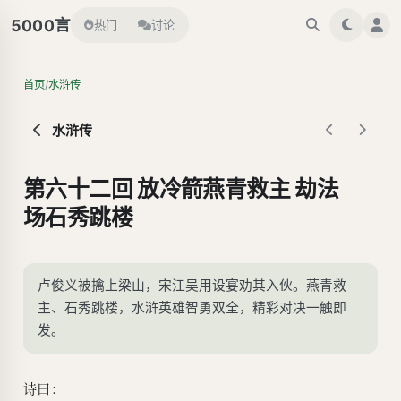
言
5000
热门
讨论
/
首页
水浒传
水浒传
第六十二回 放冷箭燕青救主 劫法
场石秀跳楼
卢俊义被擒上梁山，宋江吴用设宴劝其入伙。燕青救
主、石秀跳楼，水浒英雄智勇双全，精彩对决一触即
发。
诗曰：