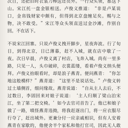
次日，还把旧时衣裳刀棒送还员外。一行众头领，都送下
山。宋江托一盘金银相送。卢俊义推道：“非是卢某说
口，金帛钱财家中颇有，但得到北京盘缠足矣。赐与之
物，决不敢受。”宋江等众头领直送过金沙滩，作别自
回。不在话下。
不说宋江回寨。只说卢俊义拽开脚步，星夜奔波。行了旬
日，到得北京，日已薄暮，赶不入城，就在店中歇了一
夜。次日早晨，卢俊义离了村店，飞奔入城。尚有一里多
路，只见一人，头巾破碎，衣裳蓝缕，看着卢俊义纳头便
拜。卢俊义抬眼看时，却是浪子燕青。便问燕青：“你怎
地这般模样？”燕青道：“这里不是说话处。”卢俊义转
过土墙侧首，细问缘故。燕青说道：“自从主人去后，不
过数日，李固回来对娘子说道：‘主人归顺了梁山泊宋
江，坐了第二把交椅。’如今去官司首告了。他已和娘子
做了一路，嗔怪燕青违拗，将我赶逐出门，将一应衣服尽
行夺了，赶出城外。更兼分付一应亲戚相识，但有人安着
燕青在家歇的，他便舍半个家私和他打官司，因此无人敢