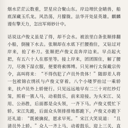
烟水茫茫云数重，罡星应合聚山东。岸边埋伏金睛兽，船
底深藏玉爪龙。风浩荡，月朦胧。法华开处显英雄。麒麟
谩有擎天力，怎出军师妙计中。
话说这卢俊义虽是了得，却不会水。被浪里白条张顺排翻
小船，倒撞下水去。张顺却在水底下拦腰抱住，又钻过对
岸来，抢了朴刀。张顺把卢俊义直奔岸边来。早点起火
把，有五六十人在那里等。接上岸来，团团围住，解了腰
刀，尽换下湿衣服，便要将索绑缚。只见神行太保戴宗传
令，高叫将来：“不得伤犯了卢员外贵体！”随即差人将
一包袱锦衣绣袄与卢俊义穿着。八个小喽罗抬过一乘轿
来，扶卢员外上轿便行。只见远远地早有二三十对红纱灯
笼，照着一簇人马，动着鼓乐，前来迎接。为头宋江、吴
用、公孙胜，后面都是众头领，一齐下马。卢俊义慌忙下
轿。宋江先跪，后面众头领排排地都跪下。卢俊义亦跪下
还礼道：“既被擒捉，愿求早死。”宋江大笑说道：“且
请员外上轿。”众人一齐上马，动着鼓乐，迎上三关，直