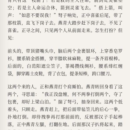
空；若是主人命运合休，箭到灵雀飞去。”搭上箭，叫
声：“如意不要误我！”弩子响处，正中喜雀后尾，带了
那枝箭，直飞下岗子去。燕青大踏步赶下岗子去，不见了
喜雀。正寻之间，只见两个人从前面走来。怎生打扮？但
见：
前头的，带顶猪嘴头巾，脑后两个金裹银环，上穿香皂罗
衫，腰系销金搭膊，穿半膝软袜麻鞋，提一条齐眉棍棒。
后面的，白范阳遮尘笠子，茶褐攒线绸衫，腰系绯红缠
袋，脚穿踢土皮鞋，背了衣包，提条短棒，跨口腰刀。
这两个来的人，正和燕青打个肩厮拍。燕青转回身看了这
两个，寻思道：“我正没盘缠，何不两拳打倒两个，夺了
包裹，却好上梁山泊。”揣了弩弓，抽身回来。这两个低
着头，只顾走。燕青赶上，把后面带毡笠儿的后心一拳，
扑地打倒。却待拽拳再打那前面的，反被那汉子手起棒
落，正中燕青左腿，打翻在地。后面那汉子扒将起来，踏