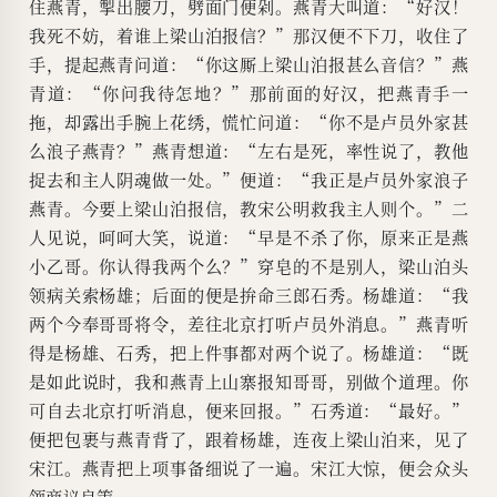
住燕青，掣出腰刀，劈面门便剁。燕青大叫道：“好汉！
我死不妨，着谁上梁山泊报信？”那汉便不下刀，收住了
手，提起燕青问道：“你这厮上梁山泊报甚么音信？”燕
青道：“你问我待怎地？”那前面的好汉，把燕青手一
拖，却露出手腕上花绣，慌忙问道：“你不是卢员外家甚
么浪子燕青？”燕青想道：“左右是死，率性说了，教他
捉去和主人阴魂做一处。”便道：“我正是卢员外家浪子
燕青。今要上梁山泊报信，教宋公明救我主人则个。”二
人见说，呵呵大笑，说道：“早是不杀了你，原来正是燕
小乙哥。你认得我两个么？”穿皂的不是别人，梁山泊头
领病关索杨雄；后面的便是拚命三郎石秀。杨雄道：“我
两个今奉哥哥将令，差往北京打听卢员外消息。”燕青听
得是杨雄、石秀，把上件事都对两个说了。杨雄道：“既
是如此说时，我和燕青上山寨报知哥哥，别做个道理。你
可自去北京打听消息，便来回报。”石秀道：“最好。”
便把包裹与燕青背了，跟着杨雄，连夜上梁山泊来，见了
宋江。燕青把上项事备细说了一遍。宋江大惊，便会众头
领商议良策。