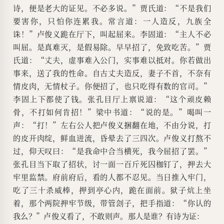
诗，便是老大的证见。不必多说。”贾氏道：“不是我们
要害你，只怕你连累我。常言道：一人造反，九族全
诛！”卢俊义跪在厅下，叫起屈来。李固道：“主人不必
叫屈。是真难灭，是假易除。早早招了，免致吃苦。”贾
氏道：“丈夫，虚事难入公门，实事难以抵对。你若做出
事来，送了我的性命。自古丈夫造反，妻子不首，不奈有
情皮肉，无情杖子。你便招了，也只吃得有数的官司。”
李固上下都使了钱。张孔目厅上禀说道：“这个顽皮赖
骨，不打如何肯招！”梁中书道：“说的是。”喝叫一
声：“打！”左右公人把卢俊义捆翻在地，不由分说，打
的皮开肉绽，鲜血迸流，昏晕去了三四次。卢俊义打熬不
过，仰天叹曰：“是我命中合当横死，我今屈招了罢。”
张孔目当下取了招状，讨一面一百斤死囚枷钉了，押去大
牢里监禁。府前府后，看的人都不忍见。当日推入牢门，
吃了三十杀威棒，押到亭心内，跪在面前。狱子炕上坐
着，那个两院押牢节级，带管刽子，把手指道：“你认的
我么？”卢俊义看了，不敢则声。那人是谁？有诗为证：