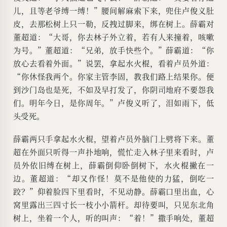
儿，且等老爷缚一缚！”腰间解麻索下来，兜住卢俊义肚
皮，去那松树上只一勒，反拽过脚来，绑在树上。薛霸对
董超道：“大哥，你去林子外立着，若有人来撞着，咳嗽
为号。”董超道：“兄弟，放手快些个。”薛霸道：“你
放心去看着外面。”说罢，拿起水火棍，看着卢员外道：
“你休怪我两个。你家主管李固，教我们路上结果你。便
到沙门岛也是死，不如及早打发了，你阴司地府不要怨我
们。明年今日，是你周年。”卢俊义听了，泪如雨下，低
头受死。
薛霸两只手拿起水火棍，望着卢员外脑门上劈将下来。董
超在外面只听得一声扑地响，慌忙走入林子里来看时，卢
员外依旧缚在树上，薛霸倒仰卧倒树下，水火棍撇在一
边。董超道：“却又作怪！莫不是他使的力猛，倒吃一
跤？”仰着脸四下里看时，不见动静。薛霸口里出血，心
窝里露出三四寸长一枝小小箭杆。却待要叫，只见东北角
树上，坐着一个人，听的叫声：“着！”撒手响处，董超