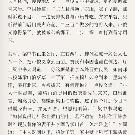
夫且休问，慢慢地却说。”卢俊义心中疑虑，定死要问燕
青来历。李固便道：“主人且请换了衣服，吃了早膳，那
时诉说不迟。”一边安排饭食与卢员外吃。方才举箸，只
听得前门后门喊声齐起，二三百个做公的抢将入来。卢俊
义惊得呆了，就被做公的绑了，一步一棍，直打到留守司
来。
其时，梁中书正坐公厅，左右两行，排列狼虎一般公人七
八十个，把卢俊义拿到当面。贾氏和李固也跪在侧边。厅
上梁中书大喝道：“你这厮是北京本处百姓良民，如何却
去投降梁山泊落草，坐了第二把交椅！如今到来，里勾外
连，要打北京。今被擒来，有何理说？”卢俊义道：“小
人一时愚蠢，被梁山泊吴用假做卖卦先生来家，口出讹
言，煽惑良心，掇赚到梁山泊软监，过了四个月。今日幸
得脱身归来，并无歹意。望恩相明镜。”梁中书喝道：
“如何说得过！你在梁山泊中，若不通情，如何住了许多
时？现放着你的妻子并李固告状出首，怎地是虚？”李固
道：“主人既到这里，招伏了罢。家中壁上见写下藏头反