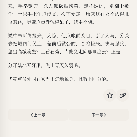
来，手举钢刀，杀人似砍瓜切菜。走不迭的，杀翻十数
个。一只手拖住卢俊义，投南便走。原来这石秀不认得北
京的路，更兼卢员外惊得呆了，越走不动。
梁中书听得报来，大惊，便点帐前头目，引了人马，分头
去把城四门关上；差前后做公的，合将拢来。快马强兵，
怎出高城峻垒？且看石秀、卢俊义走向那里出去？正是：
分开陆地无牙爪，飞上青天欠羽毛。
毕竟卢员外同石秀当下怎地脱身，且听下回分解。
上一章
下一章