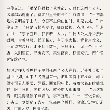
卢俊义道：“虽是你强救了我性命，却射死这两个公人，
这罪越添得重了。待走那里去的是？”燕青道：“当初都
是宋公明苦了主人。今日不上梁山泊时，别无去处。”卢
俊义道：“只是我杖疮发作，脚皮破损，点地不得。”燕
青道：“事不宜迟，我背着主人去。”便去公人身边搜出
银两，带着弩弓，插了腰刀，拿了水火棍，背着卢俊义，
一直望东边行。走不到十数里，早驮不动，见一个小小村
店，入到里面，寻房安下。买些酒肉，权且充饥。两个暂
时安歇这里。
却说过往人看见林子里射死两个公人在彼，近处社长报与
里正得知，却来大名府里首告。随即差官下来检验，却是
留守司公人董超、薛霸。回复梁中书，着落大名府缉捕观
察，限了日期，要捉凶身。做公的人都来看了，“论这弩
箭，眼见得是浪子燕青的。事不宜迟。”一二百做公的，
分头去一到处贴了告示，说那两个模样，晓谕远近村房道
店，市镇人家，挨捕捉拿。