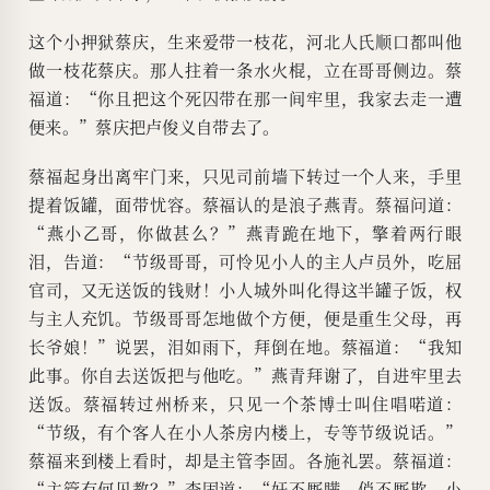
这个小押狱蔡庆，生来爱带一枝花，河北人氏顺口都叫他
做一枝花蔡庆。那人拄着一条水火棍，立在哥哥侧边。蔡
福道：“你且把这个死囚带在那一间牢里，我家去走一遭
便来。”蔡庆把卢俊义自带去了。
蔡福起身出离牢门来，只见司前墙下转过一个人来，手里
提着饭罐，面带忧容。蔡福认的是浪子燕青。蔡福问道：
“燕小乙哥，你做甚么？”燕青跪在地下，擎着两行眼
泪，告道：“节级哥哥，可怜见小人的主人卢员外，吃屈
官司，又无送饭的钱财！小人城外叫化得这半罐子饭，权
与主人充饥。节级哥哥怎地做个方便，便是重生父母，再
长爷娘！”说罢，泪如雨下，拜倒在地。蔡福道：“我知
此事。你自去送饭把与他吃。”燕青拜谢了，自进牢里去
送饭。蔡福转过州桥来，只见一个茶博士叫住唱喏道：
“节级，有个客人在小人茶房内楼上，专等节级说话。”
蔡福来到楼上看时，却是主管李固。各施礼罢。蔡福道：
“主管有何见教？”李固道：“奸不厮瞒，俏不厮欺。小