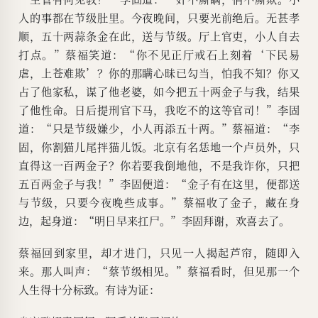
人的事都在节级肚里。今夜晚间，只要光前绝后。无甚孝
顺，五十两蒜条金在此，送与节级。厅上官吏，小人自去
打点。”蔡福笑道：“你不见正厅戒石上刻着‘下民易
虐，上苍难欺’？你的那瞒心昧已勾当，怕我不知？你又
占了他家私，谋了他老婆，如今把五十两金子与我，结果
了他性命。日后提刑官下马，我吃不的这等官司！”李固
道：“只是节级嫌少，小人再添五十两。”蔡福道：“李
固，你割猫儿尾拌猫儿饭。北京有名恁地一个卢员外，只
直得这一百两金子？你若要我倒地他，不是我诈你，只把
五百两金子与我！”李固便道：“金子有在这里，便都送
与节级，只要今夜晚些成事。”蔡福收了金子，藏在身
边，起身道：“明日早来扛尸。”李固拜谢，欢喜去了。
蔡福回到家里，却才进门，只见一人揭起芦帘，随即入
来。那人叫声：“蔡节级相见。”蔡福看时，但见那一个
人生得十分标致。有诗为证：