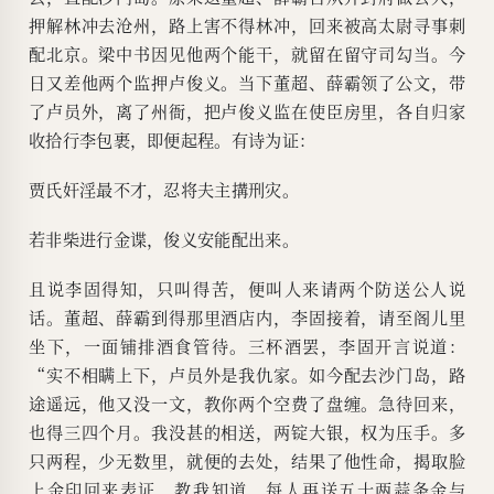
押解林冲去沧州，路上害不得林冲，回来被高太尉寻事刺
配北京。梁中书因见他两个能干，就留在留守司勾当。今
日又差他两个监押卢俊义。当下董超、薛霸领了公文，带
了卢员外，离了州衙，把卢俊义监在使臣房里，各自归家
收拾行李包裹，即便起程。有诗为证：
贾氏奸淫最不才，忍将夫主搆刑灾。
若非柴进行金谍，俊义安能配出来。
且说李固得知，只叫得苦，便叫人来请两个防送公人说
话。董超、薛霸到得那里酒店内，李固接着，请至阁儿里
坐下，一面铺排酒食管待。三杯酒罢，李固开言说道：
“实不相瞒上下，卢员外是我仇家。如今配去沙门岛，路
途遥远，他又没一文，教你两个空费了盘缠。急待回来，
也得三四个月。我没甚的相送，两锭大银，权为压手。多
只两程，少无数里，就便的去处，结果了他性命，揭取脸
上金印回来表证，教我知道，每人再送五十两蒜条金与