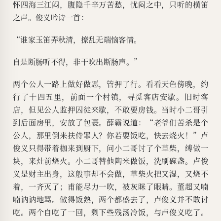
怀四海三江闷，腹隐千辛万苦愁，忧闷之中，只听的横笛
之声。俊义吟诗一首：
“谁家玉笛弄秋清，撩乱无端恼客情。
自是断肠听不得，非干吹出断肠声。”
两个公人一路上做好做恶，管押了行。看看天色傍晚，约
行了十四五里，前面一个村镇，寻觅客店安歇。旧时客
店，但见公人监押囚徒来歇，不敢要房钱。当时小二哥引
到后面房里，安放了包裹。薛霸说道：“老爷们苦杀是个
公人，那里倒来扶侍罪人？你若要饭吃，快去烧火！”卢
俊义只得带着枷来到厨下，问小二哥讨了个草柴，缚做一
块，来灶前烧火。小二哥替他陶米做饭，洗刷碗盏。卢俊
义是财主出身，这般事却不会做，草柴火把又湿，又烧不
着，一齐灭了；甫能尽力一吹，被灰眯了眼睛。董超又喃
喃讷讷地骂。做得饭熟，两个都盛去了，卢俊义并不敢讨
吃。两个自吃了一回，剩下些残汤冷饭，与卢俊义吃了。