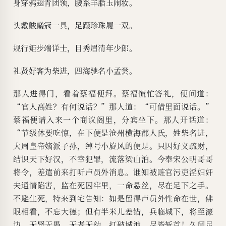
身穿鸦翅青团领，腰系羊脂玉闹妆。
头戴鵔鸃冠一具，足蹑珍珠履一双。
规行矩步端详士，目秀眉清年少郎。
礼贤好客为柴进，四海驰名小孟尝。
那人进得门，看着蔡福便拜。蔡福慌忙答礼，便问道：
“官人高姓？有何说话？”那人道：“可借里面说话。”
蔡福便请入来一个商议阁里，分宾坐下。那人开话道：
“节级休要吃惊，在下便是沧州横海郡人氏，姓柴名进，
大周皇帝嫡派子孙，绰号小旋风的便是。只因好义疏财，
结识天下好汉，不幸犯罪，流落梁山泊。今奉宋公明哥哥
将令，差遣前来打听卢员外消息。谁知被赃官污吏淫妇奸
夫通情陷害，监在死囚牢里，一命悬丝，尽在足下之手。
不避生死，特来到宅告知：如是留得卢员外性命在世，佛
眼相看，不忘大德；但有半米儿差错，兵临城下，将至濠
边，无贤无愚，无老无幼，打破城池，尽皆斩首！久闻足