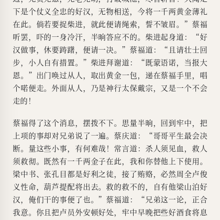
下是个仗义全忠的好汉，无物相送，今将一千两黄金薄礼
在此。倘若要捉柴进，就此便请绳索，誓不皱眉。”蔡福
听罢，吓的一身冷汗，半晌答应不的。柴进起身道：“好
汉做事，休要踌躇，便请一决。”蔡福道：“且请壮士回
步，小人自有措置。”柴进拜谢道：“既蒙语诺，当报大
恩。”出门唤过从人，取出黄金一包，递在蔡福手里，唱
个喏便走。外面从人，乃是神行太保戴宗，又是一个不会
走的！
蔡福得了这个消息，摆拨不下。思量半晌，回到牢中，把
上项的事却对兄弟说了一遍。蔡庆道：“哥哥平生最会决
断。量这些小事，有何难哉！常言道：杀人须见血，救人
须救彻。既然有一千两金子在此，我和你替他上下使用。
梁中书、张孔目都是好利之徒，接了贿赂，必然周全卢俊
义性命，葫芦提配将出去。救的救不的，自有他梁山泊好
汉，俺们干的事便了也。”蔡福道：“兄弟这一论，正合
我意。你且把卢员外安顿好处，牢中早晚把些好酒食将息