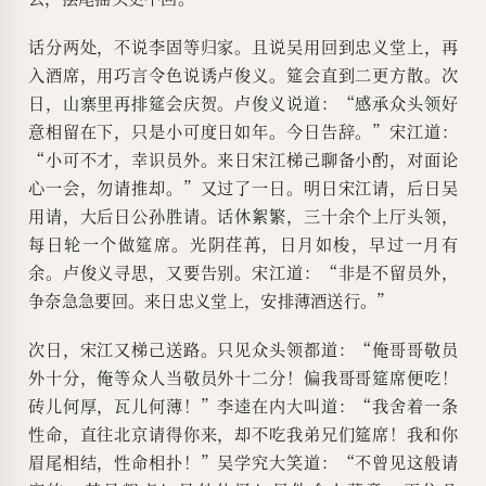
话分两处，不说李固等归家。且说吴用回到忠义堂上，再
入酒席，用巧言令色说诱卢俊义。筵会直到二更方散。次
日，山寨里再排筵会庆贺。卢俊义说道：“感承众头领好
意相留在下，只是小可度日如年。今日告辞。”宋江道：
“小可不才，幸识员外。来日宋江梯己聊备小酌，对面论
心一会，勿请推却。”又过了一日。明日宋江请，后日吴
用请，大后日公孙胜请。话休絮繁，三十余个上厅头领，
每日轮一个做筵席。光阴荏苒，日月如梭，早过一月有
余。卢俊义寻思，又要告别。宋江道：“非是不留员外，
争奈急急要回。来日忠义堂上，安排薄酒送行。”
次日，宋江又梯己送路。只见众头领都道：“俺哥哥敬员
外十分，俺等众人当敬员外十二分！偏我哥哥筵席便吃！
砖儿何厚，瓦儿何薄！”李逵在内大叫道：“我舍着一条
性命，直往北京请得你来，却不吃我弟兄们筵席！我和你
眉尾相结，性命相扑！”吴学究大笑道：“不曾见这般请