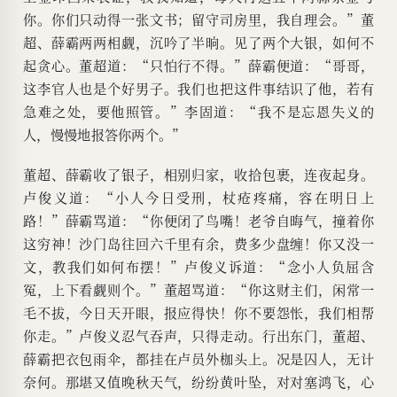
你。你们只动得一张文书；留守司房里，我自理会。”董
超、薛霸两两相觑，沉吟了半晌。见了两个大银，如何不
起贪心。董超道：“只怕行不得。”薛霸便道：“哥哥，
这李官人也是个好男子。我们也把这件事结识了他，若有
急难之处，要他照管。”李固道：“我不是忘恩失义的
人，慢慢地报答你两个。”
董超、薛霸收了银子，相别归家，收拾包裹，连夜起身。
卢俊义道：“小人今日受刑，杖疮疼痛，容在明日上
路！”薛霸骂道：“你便闭了鸟嘴！老爷自晦气，撞着你
这穷神！沙门岛往回六千里有余，费多少盘缠！你又没一
文，教我们如何布摆！”卢俊义诉道：“念小人负屈含
冤，上下看觑则个。”董超骂道：“你这财主们，闲常一
毛不拔，今日天开眼，报应得快！你不要怨怅，我们相帮
你走。”卢俊义忍气吞声，只得走动。行出东门，董超、
薛霸把衣包雨伞，都挂在卢员外枷头上。况是囚人，无计
奈何。那堪又值晚秋天气，纷纷黄叶坠，对对塞鸿飞，心