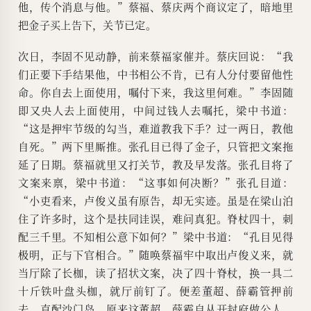
他，传个消息与他。”蔡福、蔡庆两个商议定了，暗地里
把金子买上告下，关节已定。
次日，李固不见动静，前来蔡福家催并。蔡庆回说：“我
们正要下手结果他，中书相公不肯，已有人分付要留他性
命。你自去上面使用，嘱付下来，我这里何难。”李固随
即又央人去上面使用，中间过钱人去嘱托，梁中书道：
“这是押牢节级的勾当，难道教我下手？过一两日，教他
自死。”两下里厮推。张孔目已得了金子，只管把文案拖
延了日期。蔡福就里又打关节，教及早发落。张孔目将了
文案来禀，梁中书道：“这事如何决断？”张孔目道：
“小吏看来，卢俊义虽有原告，却无实迹。虽是在梁山泊
住了许多时，这个是扶同诖误，难问真犯。脊杖四十，刺
配三千里。不知相公意下如何？”梁中书道：“孔目见得
极明，正与下官相合。”随唤蔡福牢中取出卢俊义来，就
当厅除了长枷，读了招状文案，决了四十脊杖，换一具二
十斤铁叶盘头枷，就厅前钉了。便差董超、薛霸管押前
去，直配沙门岛。原来这董超、薛霸自从开封府做公人，