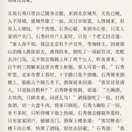
且说石秀只带自己随身衣服，来到北京城外，天色已晚，
入不得城，就城外歇了一宿。次日早饭罢，入得城来，但
见人人嗟叹，个个伤情。石秀心疑，来到市心里，只见人
家闭户关门。石秀问市户人家时，只见一个老丈回言道：
“客人你不知。我这北京有个卢员外，等地财主。因被梁
山泊贼人掳掠前去，逃得回来，倒吃了一场屈官司，迭配
去沙门岛。又不知怎地路上坏了两个公人，昨夜拿来，今
日午时三刻解来这里市曹上斩他。客人可看一看。”石秀
听罢，走来市曹上看时，十字路口是个酒楼。石秀便来酒
楼上，临街占个阁儿坐下。酒保前来问道：“客官还是请
人，只是独自酌杯？”石秀睁着怪眼，说道：“大碗酒，
大块肉，只顾卖来，问甚么鸟！”酒保倒吃了一惊。打两
角酒，切一大盘牛肉，将来只顾吃。石秀大碗吃了一回，
坐不多时，只听得楼下街上热闹。石秀便去楼窗外看时，
只见家家闭户，铺铺关门。酒保上楼来道：“客官醉也！
楼下出公事，快算了酒钱，别处去回避。”石秀道：“我