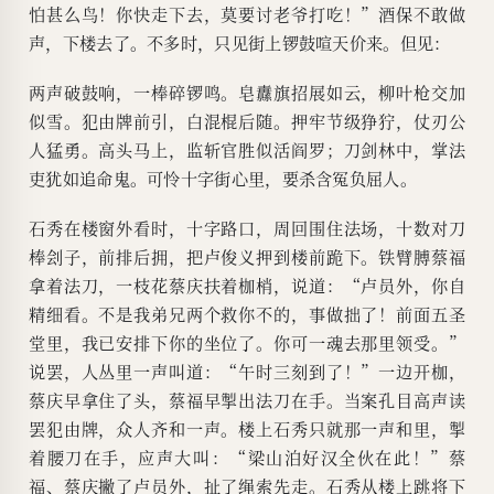
怕甚么鸟！你快走下去，莫要讨老爷打吃！”酒保不敢做
声，下楼去了。不多时，只见街上锣鼓喧天价来。但见：
两声破鼓响，一棒碎锣鸣。皂纛旗招展如云，柳叶枪交加
似雪。犯由牌前引，白混棍后随。押牢节级狰狞，仗刃公
人猛勇。高头马上，监斩官胜似活阎罗；刀剑林中，掌法
吏犹如追命鬼。可怜十字街心里，要杀含冤负屈人。
石秀在楼窗外看时，十字路口，周回围住法场，十数对刀
棒刽子，前排后拥，把卢俊义押到楼前跪下。铁臂膊蔡福
拿着法刀，一枝花蔡庆扶着枷梢，说道：“卢员外，你自
精细看。不是我弟兄两个救你不的，事做拙了！前面五圣
堂里，我已安排下你的坐位了。你可一魂去那里领受。”
说罢，人丛里一声叫道：“午时三刻到了！”一边开枷，
蔡庆早拿住了头，蔡福早掣出法刀在手。当案孔目高声读
罢犯由牌，众人齐和一声。楼上石秀只就那一声和里，掣
着腰刀在手，应声大叫：“梁山泊好汉全伙在此！”蔡
福、蔡庆撇了卢员外，扯了绳索先走。石秀从楼上跳将下