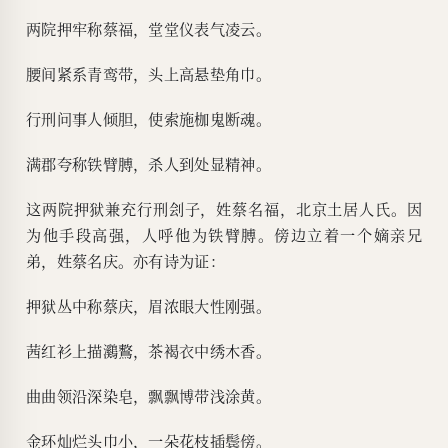
两院押牢称蔡福，堂堂仪表气凌云。
腰间紧系青鸾带，头上高悬垫角巾。
行刑问事人倾胆，使索施枷鬼断魂。
满郡夸称铁臂膊，杀人到处显精神。
这两院押狱兼充行刑刽子，姓蔡名福，北京土居人氏。因
为他手段高强，人呼他为铁臂膊。傍边立着一个嫡亲兄
弟，姓蔡名庆。亦有诗为证：
押狱丛中称蔡庆，眉浓眼大性刚强。
茜红衫上描鸂鷘，茶褐衣中绣木香。
曲曲领沿深染皂，飘飘博带浅涂黄。
金环灿烂头巾小，一朵花枝插鬓傍。